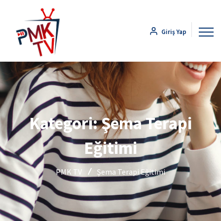
Giriş Yap
Kategori:
Şema Terapi
Eğitimi
PMK TV
Şema Terapi Eğitimi